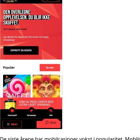
De siste årene har mobilcasinoer vokst i popularitet. Mobil