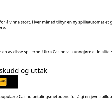
for å vinne stort. Hver måned tilbyr en ny spilleautomat et g
ere.
er en av disse spillerne. Ultra Casino vil kunngjøre et lojali
nskudd og uttak
populære Casino betalingsmetodene for å gi en jevn spillo