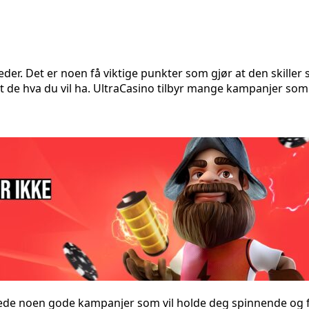
eder. Det er noen få viktige punkter som gjør at den skiller 
vet de hva du vil ha. UltraCasino tilbyr mange kampanjer som
allerede noen gode kampanjer som vil holde deg spinnende og 