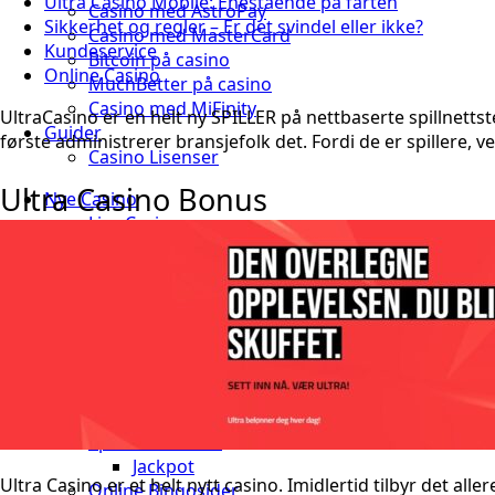
Ultra Casino Mobile: Enestående på farten
Casino med AstroPay
Sikkerhet og regler – Er det svindel eller ikke?
Casino med MasterCard
Kundeservice
Bitcoin på casino
Online Casino
MuchBetter på casino
Casino med MiFinity
UltraCasino er en helt ny SPILLER på nettbaserte spillnettst
Guider
første administrerer bransjefolk det. Fordi de er spillere, 
Casino Lisenser
Ultra Casino Bonus
Nye Casino
Live Casino
Casino på Mobil
Casino uten Registrering
Casino med Rask Utbetaling
Casino Bonus
No Deposit Bonus
Free Spins
Bonus Uten Omsetningskrav
Casinospill
Spilleautomater
Jackpot
Ultra Casino er et helt nytt casino. Imidlertid tilbyr det 
Online Bingosider