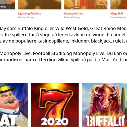
ay som Buffalo King eller Wild West Gold, Great Rhino Meg
ndre spillere for å stige på ledertavlene og vinne din andel
e av de populære kasinospillene, inkludert blackjack, rulett
rt Monopoly Live, Football Studio og Monopoly Live. Du kan og
randører har rettferdige vilkår. Spill nå på din Mac, Androi