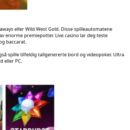
aways eller Wild West Gold. Disse spilleautomatene
 av enorme premiepotter. Live casino lar deg teste
 og baccarat.
så spille tilfeldig tallgenererte bord og videopoker. Ultra
d eller PC.