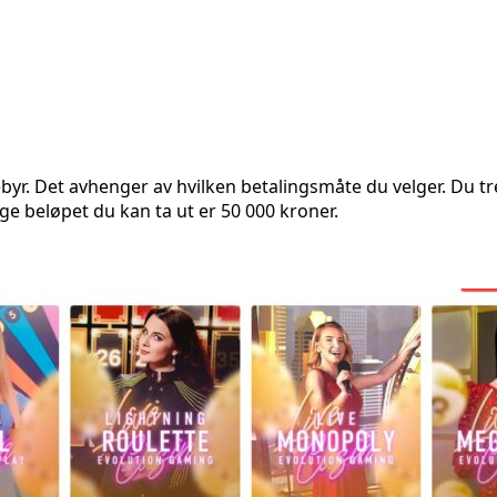
byr. Det avhenger av hvilken betalingsmåte du velger. Du tr
ge beløpet du kan ta ut er 50 000 kroner.