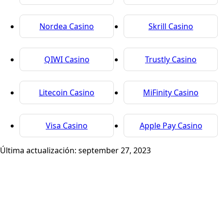
Nordea Casino
Skrill Casino
QIWI Casino
Trustly Casino
Litecoin Casino
MiFinity Casino
Visa Casino
Apple Pay Casino
Última actualización: september 27, 2023
Om oss
NorgesNettcasino.com er Norges ledende nettsted for
informasjon om nettcasinoer. Med hjelp av våre eksperter
finner du det nettstedet som passer deg på kort tid.