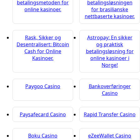
betalingsmetoden for
betalingsløsningen
online kasinoer.
for brasilianske
nettbaserte kasinoer.
Rask, Sikker og
Astropay: En sikker
Desentralisert: Bitcoin
og praktisk
Cash for Online
betalingsløsning for
Kasinoer.
online kasinoer i
Norge!
Paygoo Casino
Bankoverføringer
Casino
Paysafecard Casino
Rapid Transfer Casino
Boku Casino
eZeeWallet Casino