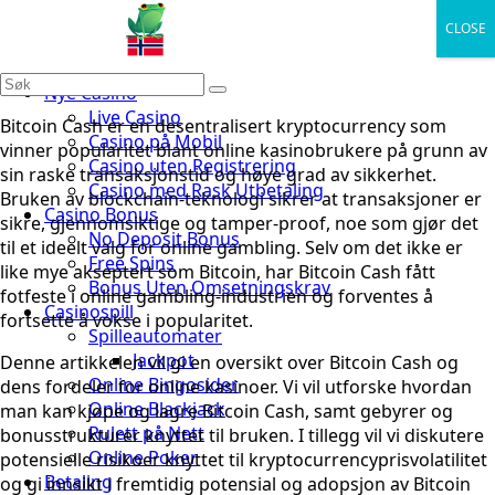
CLOSE
Nye Casino
Live Casino
Bitcoin Cash er en desentralisert kryptocurrency som
Casino på Mobil
vinner popularitet blant online kasinobrukere på grunn av
Casino uten Registrering
sin raske transaksjonstid og høye grad av sikkerhet.
Casino med Rask Utbetaling
Bruken av blockchain-teknologi sikrer at transaksjoner er
Casino Bonus
sikre, gjennomsiktige og tamper-proof, noe som gjør det
No Deposit Bonus
til et ideelt valg for online gambling. Selv om det ikke er
Free Spins
like mye akseptert som Bitcoin, har Bitcoin Cash fått
Bonus Uten Omsetningskrav
fotfeste i online gambling-industrien og forventes å
Casinospill
fortsette å vokse i popularitet.
Spilleautomater
Jackpot
Denne artikkelen vil gi en oversikt over Bitcoin Cash og
Online Bingosider
dens fordeler for online kasinoer. Vi vil utforske hvordan
Online Blackjack
man kan kjøpe og lagre Bitcoin Cash, samt gebyrer og
Rulett på Nett
bonusstrukturer knyttet til bruken. I tillegg vil vi diskutere
Online Poker
potensielle risikoer knyttet til kryptocurrencyprisvolatilitet
Betaling
og gi innsikt i fremtidig potensial og adopsjon av Bitcoin