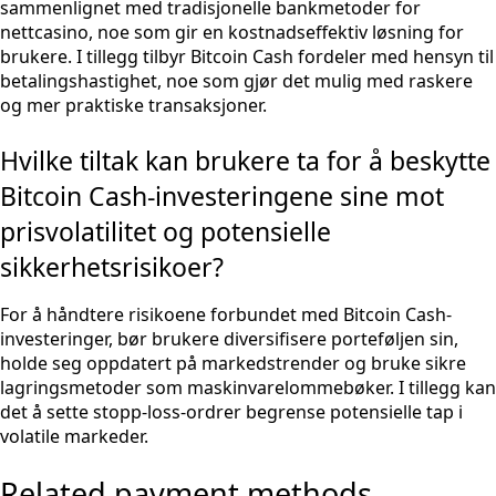
sammenlignet med tradisjonelle bankmetoder for
nettcasino, noe som gir en kostnadseffektiv løsning for
brukere. I tillegg tilbyr Bitcoin Cash fordeler med hensyn til
betalingshastighet, noe som gjør det mulig med raskere
og mer praktiske transaksjoner.
Hvilke tiltak kan brukere ta for å beskytte
Bitcoin Cash-investeringene sine mot
prisvolatilitet og potensielle
sikkerhetsrisikoer?
For å håndtere risikoene forbundet med Bitcoin Cash-
investeringer, bør brukere diversifisere porteføljen sin,
holde seg oppdatert på markedstrender og bruke sikre
lagringsmetoder som maskinvarelommebøker. I tillegg kan
det å sette stopp-loss-ordrer begrense potensielle tap i
volatile markeder.
Related payment methods