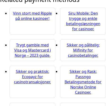
Vinn stort med Ripple
Siru Mobile: Den
på online kasinoer!
trygge og enkle
betalingsløsningen
for casinoer.
Trygt gamble med
Sikker og pålitelig:
Visa og Mastercard i
Mifinity for
Norge – 2023 guide.
casinobetalinger.
Sikker og praktisk:
Sikker og Rask:
Ecopayz for
Passngo
casinotransaksjoner.
Betalingsmetode for
Norske Online
Casinoer.