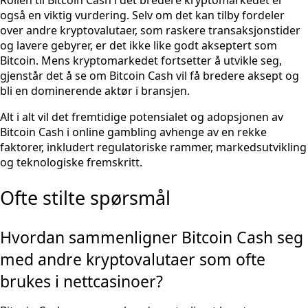
også en viktig vurdering. Selv om det kan tilby fordeler
over andre kryptovalutaer, som raskere transaksjonstider
og lavere gebyrer, er det ikke like godt akseptert som
Bitcoin. Mens kryptomarkedet fortsetter å utvikle seg,
gjenstår det å se om Bitcoin Cash vil få bredere aksept og
bli en dominerende aktør i bransjen.
Alt i alt vil det fremtidige potensialet og adopsjonen av
Bitcoin Cash i online gambling avhenge av en rekke
faktorer, inkludert regulatoriske rammer, markedsutvikling
og teknologiske fremskritt.
Ofte stilte spørsmål
Hvordan sammenligner Bitcoin Cash seg
med andre kryptovalutaer som ofte
brukes i nettcasinoer?