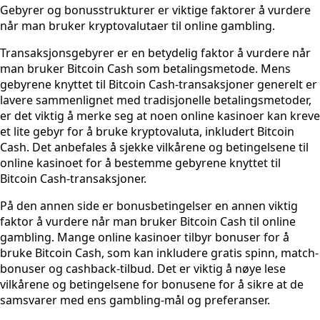
Gebyrer og bonusstrukturer er viktige faktorer å vurdere
når man bruker kryptovalutaer til online gambling.
Transaksjonsgebyrer er en betydelig faktor å vurdere når
man bruker Bitcoin Cash som betalingsmetode. Mens
gebyrene knyttet til Bitcoin Cash-transaksjoner generelt er
lavere sammenlignet med tradisjonelle betalingsmetoder,
er det viktig å merke seg at noen online kasinoer kan kreve
et lite gebyr for å bruke kryptovaluta, inkludert Bitcoin
Cash. Det anbefales å sjekke vilkårene og betingelsene til
online kasinoet for å bestemme gebyrene knyttet til
Bitcoin Cash-transaksjoner.
På den annen side er bonusbetingelser en annen viktig
faktor å vurdere når man bruker Bitcoin Cash til online
gambling. Mange online kasinoer tilbyr bonuser for å
bruke Bitcoin Cash, som kan inkludere gratis spinn, match-
bonuser og cashback-tilbud. Det er viktig å nøye lese
vilkårene og betingelsene for bonusene for å sikre at de
samsvarer med ens gambling-mål og preferanser.