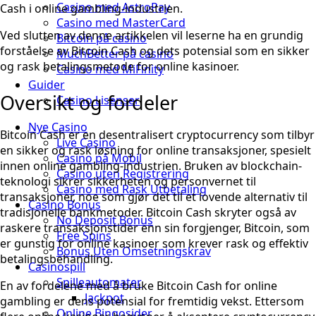
Casino med AstroPay
Cash i online gambling-industrien.
Casino med MasterCard
Ved slutten av denne artikkelen vil leserne ha en grundig
Bitcoin på casino
forståelse av Bitcoin Cash og dets potensial som en sikker
MuchBetter på casino
og rask betalingsmetode for online kasinoer.
Casino med MiFinity
Guider
Oversikt og fordeler
Casino Lisenser
Nye Casino
Bitcoin Cash er en desentralisert cryptocurrency som tilbyr
Live Casino
en sikker og rask løsning for online transaksjoner, spesielt
Casino på Mobil
innen online gambling-industrien. Bruken av blockchain-
Casino uten Registrering
teknologi sikrer sikkerheten og personvernet til
Casino med Rask Utbetaling
transaksjoner, noe som gjør det til et lovende alternativ til
Casino Bonus
tradisjonelle bankmetoder. Bitcoin Cash skryter også av
No Deposit Bonus
raskere transaksjonstider enn sin forgjenger, Bitcoin, som
Free Spins
er gunstig for online kasinoer som krever rask og effektiv
Bonus Uten Omsetningskrav
betalingsbehandling.
Casinospill
Spilleautomater
En av fordelene med å bruke Bitcoin Cash for online
Jackpot
gambling er dens potensial for fremtidig vekst. Ettersom
Online Bingosider