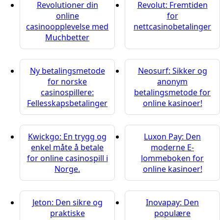
Revolutioner din
Revolut: Fremtiden
online
for
casinoopplevelse med
nettcasinobetalinger
Muchbetter
Ny betalingsmetode
Neosurf: Sikker og
for norske
anonym
casinospillere:
betalingsmetode for
Fellesskapsbetalinger
online kasinoer!
Kwickgo: En trygg og
Luxon Pay: Den
enkel måte å betale
moderne E-
for online casinospill i
lommeboken for
Norge.
online kasinoer!
Jeton: Den sikre og
Inovapay: Den
praktiske
populære