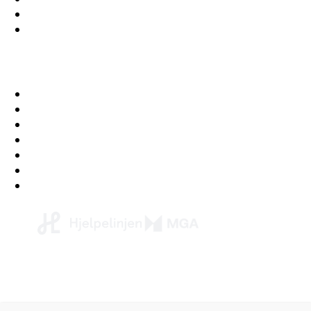
Ansvarlig Spilling
Sitemap
Populære sider
Casino på nett
Nye Casinoer
Casinobonuser
Free Spins
No Deposit Bonus
Casino på Mobil
Live Casinoer
NorgesNettcasino.com © 2026
Spille ansvarlig | Ring for råd om avhengighet:
800 800 40