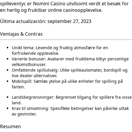
spilleventyr, er Nomini Casino utvilsomt verdt et besøk for
en herlig og fruktbar online casinoopplevelse.
Última actualización: september 27, 2023
Ventajas & Contras
Unikt tema: Levende og fruktig atmosfære for en
forfriskende opplevelse.
Varierte bonuser: Avatarer med frukttema tilbyr personlige
velkomstbonuser.
Omfattende spillutvalg: Ulike spilleautomater, bordspill og
live dealer-alternativer.
Mobilspill: Sømløs ytelse på ulike enheter for spilling på
farten.
Landsbegrensninger: Begrenset tilgang for spillere fra visse
land.
Krav til omsetning: Spesifikke betingelser kan påvirke uttak
av gevinster.
Resumen