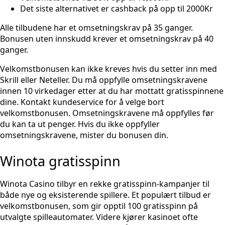
Det siste alternativet er cashback på opp til 2000Kr
Alle tilbudene har et omsetningskrav på 35 ganger.
Bonusen uten innskudd krever et omsetningskrav på 40
ganger.
Velkomstbonusen kan ikke kreves hvis du setter inn med
Skrill eller Neteller. Du må oppfylle omsetningskravene
innen 10 virkedager etter at du har mottatt gratisspinnene
dine. Kontakt kundeservice for å velge bort
velkomstbonusen. Omsetningskravene må oppfylles før
du kan ta ut penger. Hvis du ikke oppfyller
omsetningskravene, mister du bonusen din.
Winota gratisspinn
Winota Casino tilbyr en rekke gratisspinn-kampanjer til
både nye og eksisterende spillere. Et populært tilbud er
velkomstbonusen, som gir opptil 100 gratisspinn på
utvalgte spilleautomater. Videre kjører kasinoet ofte