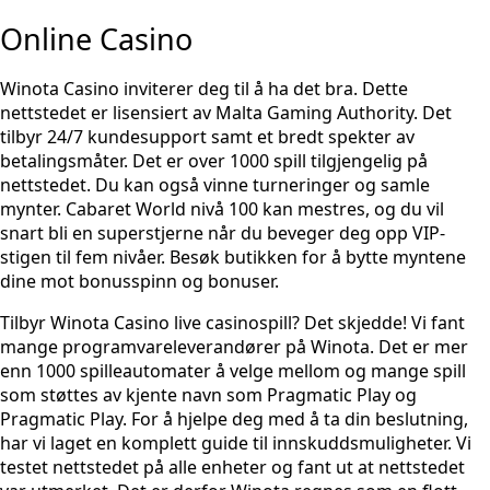
Online Casino
Winota Casino inviterer deg til å ha det bra. Dette
nettstedet er lisensiert av Malta Gaming Authority. Det
tilbyr 24/7 kundesupport samt et bredt spekter av
betalingsmåter. Det er over 1000 spill tilgjengelig på
nettstedet. Du kan også vinne turneringer og samle
mynter. Cabaret World nivå 100 kan mestres, og du vil
snart bli en superstjerne når du beveger deg opp VIP-
stigen til fem nivåer. Besøk butikken for å bytte myntene
dine mot bonusspinn og bonuser.
Tilbyr Winota Casino live casinospill? Det skjedde! Vi fant
mange programvareleverandører på Winota. Det er mer
enn 1000 spilleautomater å velge mellom og mange spill
som støttes av kjente navn som Pragmatic Play og
Pragmatic Play. For å hjelpe deg med å ta din beslutning,
har vi laget en komplett guide til innskuddsmuligheter. Vi
testet nettstedet på alle enheter og fant ut at nettstedet