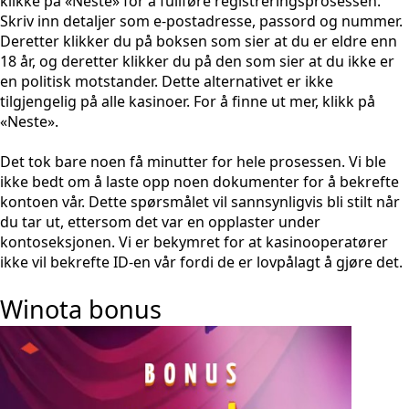
klikke på «Neste» for å fullføre registreringsprosessen.
Skriv inn detaljer som e-postadresse, passord og nummer.
Deretter klikker du på boksen som sier at du er eldre enn
18 år, og deretter klikker du på den som sier at du ikke er
en politisk motstander. Dette alternativet er ikke
tilgjengelig på alle kasinoer. For å finne ut mer, klikk på
«Neste».
Det tok bare noen få minutter for hele prosessen. Vi ble
ikke bedt om å laste opp noen dokumenter for å bekrefte
kontoen vår. Dette spørsmålet vil sannsynligvis bli stilt når
du tar ut, ettersom det var en opplaster under
kontoseksjonen. Vi er bekymret for at kasinooperatører
ikke vil bekrefte ID-en vår fordi de er lovpålagt å gjøre det.
Winota bonus