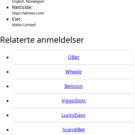
English, Norwegian
Nettside:
https://winota.com/
Eier:
Maltix Limited
Relaterte anmeldelser
QBet
Wheelz
Betsson
ViggoSlots
LuckyDays
ScandiBet