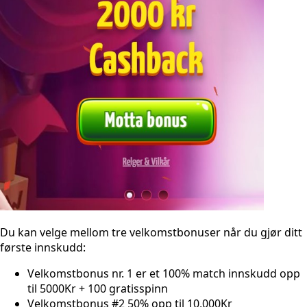
Du kan velge mellom tre velkomstbonuser når du gjør ditt
første innskudd:
Velkomstbonus nr. 1 er et 100% match innskudd opp
til 5000Kr + 100 gratisspinn
Velkomstbonus #2 50% opp til 10,000Kr