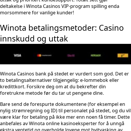
deltakelse i Winota Casinos VIP-program spilling enda
morsommere for vanlige kunder!
Winota betalingsmetoder: Casino
innskudd og uttak
Winota Casinos bank på stedet er vurdert som god. Det er
to betalingsalternativer tilgjengelig: e-lommebok eller
kredittkort. Forsikre deg om at du bekrefter din
foretrukne metode før du tar ut pengene dine.
Bare send de forespurte dokumentene (for eksempel en
nylig strømregning og ID) til personalet på stedet, og du vil
være klar for betaling på ikke mer enn noen få timer. Dette
anbefales av Winota online kasinoeksperter for å unngå
ekstra ventetid og overholde lovene mot hvitvasking av