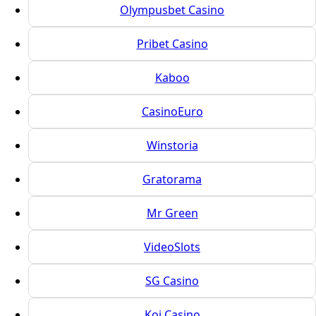
Olympusbet Casino
Pribet Casino
Kaboo
CasinoEuro
Winstoria
Gratorama
Mr Green
VideoSlots
SG Casino
Koi Casino