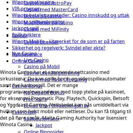
Winota gratisspinn
Casino med AstroPay
VIP-program
Casino med MasterCard
Winota betalingsmetoder: Casino innskudd og uttak
Bitcoin på casino
Winota spilleautomater
MuchBetter på casino
Jackpot-spill
Casino med MiFinity
Spillutviklere
Guider
Winota Mobile – Utmerket for de som er på farten
Casino Lisenser
Sikkerhet og regelverk: Svindel eller ekte?
Nye Casino
Kundeservice
Live Casino
Online Casino
Casino på Mobil
Winota Casino har et spennende nettcasino med
Casino uten Registrering
sirkustema. Du kan spille bord- og videospilleautomater
Casino med Rask Utbetaling
samt live kasinospill. Det er mange
Casino Bonus
programvareleverandører med topp ytelse på kasinoet,
No Deposit Bonus
for eksempel Pragmatic Play, Playtech, Quickspin, Betsoft
Free Spins
og Yggdrasil Gaming. Nettstedet kan nås umiddelbart via
Bonus Uten Omsetningskrav
hvilken som helst mobil eller nettleser. Du kan få tilgang til
Casinospill
det på flere språk. Malta Gaming Authority har lisensiert
Spilleautomater
Winota Casino.
Jackpot
Online Bingosider