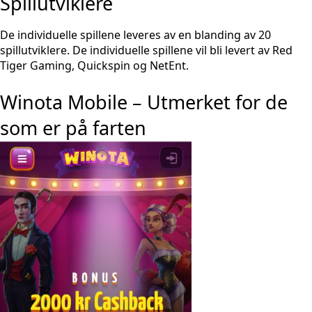
Spillutviklere
De individuelle spillene leveres av en blanding av 20
spillutviklere. De individuelle spillene vil bli levert av Red
Tiger Gaming, Quickspin og NetEnt.
Winota Mobile – Utmerket for de
som er på farten