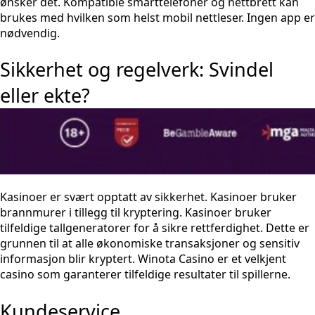
ønsker det. Kompatible smarttelefoner og nettbrett kan
brukes med hvilken som helst mobil nettleser. Ingen app er
nødvendig.
Sikkerhet og regelverk: Svindel
eller ekte?
Kasinoer er svært opptatt av sikkerhet. Kasinoer bruker
brannmurer i tillegg til kryptering. Kasinoer bruker
tilfeldige tallgeneratorer for å sikre rettferdighet. Dette er
grunnen til at alle økonomiske transaksjoner og sensitiv
informasjon blir kryptert. Winota Casino er et velkjent
casino som garanterer tilfeldige resultater til spillerne.
Kundeservice