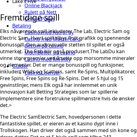
Lake’s Five
Online Blackjack
Rulett på Nett
Fremtidige spill
Online Poker
Betaling
Elks nåværende spill inkluderer The Lab, Electric Sam og
Casino med AstroPay
Electric Sam. Hvert spill tilbyr flott grafikk og spennende
Casino med MasterCard
bonusspill. Den audiovisuelle støtten til spillet er også
Bitcoin på casino
utmerket. The Fish blir også produsert.The LabDu kan
MuchBetter på casino
vinne store premier ved å sette opp morsomme mineraler
Casino med MiFinity
og elementer. Det er mange bonusspill og funksjoner,
Guider
inkludert Wilds og Scatters, samt Re-Spins, Multiplikatorer,
Casino Lisenser
Free Spins, Free Spins og Re-Spins. Det er 5 hjul og 15
gevinstlinjer, mens Elk også har innlemmet en unik
innovasjon kalt Betting Strategies som lar spillerne
implementere sine foretrukne spillmønstre hvis de ønsker
det.>
The Electric SamElectric Sam, hovedpersonen i dette
fantastiske spillet, er eieren av et kasino dypt inne i
Trollskogen. Han driver det også sammen med sin kone og
deres datter. Det er et 5-hjuls spill som tilbyr 243