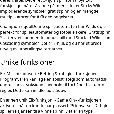
forskjellige måter å vinne på, mens det er Sticky Wilds,
imploderende symboler, gratisspinn og en mengde
multiplikatorer for å få deg begeistret.
Champion’s goalDenne spilleautomaten har Wilds og er
perfekt for spilleautomater og fotballelskere. Gratisspinn,
Scatters, et spennende bonusspill med Stacked Wilds samt
Cascading-symboler. Det er 5 hjul, og du har et bredt
utvalg av utbetalingsalternativer.
Unike funksjoner
Elk Mill introduserte Betting Strategies-funksjonen.
Programvaren kan lage en spillstrategi som automatisk
endrer innsatsnivåene i henhold til forhåndsbestemte
regler. Dette kan imidlertid slås av.
En annen unik Elk-funksjon, «Game On» -funksjonen
aktiveres når en kunde har plassert 25 innsatser. Det gir
spillerne sjansen til å vinne spinn. Det er en type