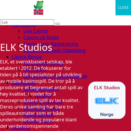
CLOSE
Nye Casino
Live Casino
Casino på Mobil
Casino uten Registrering
ELK Studios
Casino med Rask Utbetaling
Casino Bonus
ELK, et svenskbasert selskap, ble
No Deposit Bonus
etablert i 2012. De fokuserer for
Free Spins
tiden på å bli spesialister på utvikling
Bonus Uten Omsetningskrav
av mobile kasinospill. De tror på å
Casinospill
produsere et begrenset antall spill av
Spilleautomater
høy kvalitet, i stedet for å
Jackpot
masseprodusere spill av lav kvalitet.
Online Bingosider
Deres unike samling har bare tre
Online Blackjack
spilleautomater som er både
Rulett på Nett
underholdende og populære blant
Online Poker
det verdensomspennende
Betaling