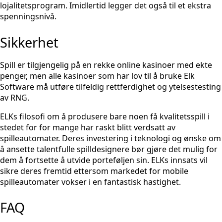
lojalitetsprogram. Imidlertid legger det også til et ekstra
spenningsnivå.
Sikkerhet
Spill er tilgjengelig på en rekke online kasinoer med ekte
penger, men alle kasinoer som har lov til å bruke Elk
Software må utføre tilfeldig rettferdighet og ytelsestesting
av RNG.
ELKs filosofi om å produsere bare noen få kvalitetsspill i
stedet for for mange har raskt blitt verdsatt av
spilleautomater. Deres investering i teknologi og ønske om
å ansette talentfulle spilldesignere bør gjøre det mulig for
dem å fortsette å utvide porteføljen sin. ELKs innsats vil
sikre deres fremtid ettersom markedet for mobile
spilleautomater vokser i en fantastisk hastighet.
FAQ