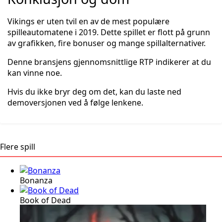
Vikings er uten tvil en av de mest populære
spilleautomatene i 2019. Dette spillet er flott på grunn
av grafikken, fire bonuser og mange spillalternativer.
Denne bransjens gjennomsnittlige RTP indikerer at du
kan vinne noe.
Hvis du ikke bryr deg om det, kan du laste ned
demoversjonen ved å følge lenkene.
Flere spill
Bonanza
Book of Dead