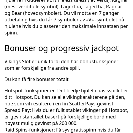
(mest verdifulle symbol), Lagertha, Lagertha, Ragnar
og Bear (hovedsymboler). Du vil motta en 7 ganger
utbetaling hvis du får 7 symboler av «V» -symbolet på
hjulene hvis du plasserer den maksimale innsatsen per
spinn.
Bonuser og progressiv jackpot
Vikings Slot er unik fordi den har bonusfunksjoner
som er forskjellige fra andre spill.
Du kan få fire bonuser totalt
Hotspot-funksjoner er: Det tredje hjulet i basisspillet er
ditt Hotspot. Du kan se alle vikingkarakterene på den,
noe som vil resultere i en fin ScatterPays-gevinst.
Spread Pay: Hvis du er fullt stablet vikinger på Hotspot,
er gevinstantallet basert på forskjellige bord med
høyest mulig gevinst på 200 000.
Raid Spins-funksjoner: Få syv gratisspinn hvis du får