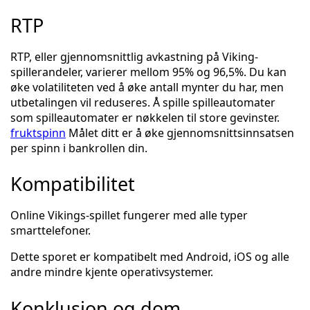
RTP
RTP, eller gjennomsnittlig avkastning på Viking-
spillerandeler, varierer mellom 95% og 96,5%. Du kan
øke volatiliteten ved å øke antall mynter du har, men
utbetalingen vil reduseres. Å spille spilleautomater
som spilleautomater er nøkkelen til store gevinster.
fruktspinn
Målet ditt er å øke gjennomsnittsinnsatsen
per spinn i bankrollen din.
Kompatibilitet
Online Vikings-spillet fungerer med alle typer
smarttelefoner.
Dette sporet er kompatibelt med Android, iOS og alle
andre mindre kjente operativsystemer.
Konklusjon og dom