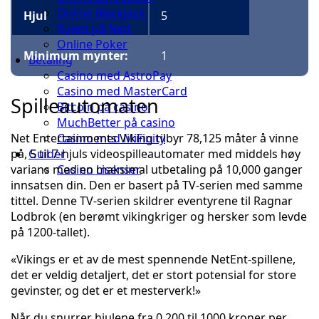
Online Blackjack
Hjul
5
Rulett på Nett
Online Poker
Minimum mynter:
1
Betaling
Casino med AstroPay
Casino med MasterCard
Spilleautomaten
Bitcoin på casino
MuchBetter på casino
Net Entertainments Viking tilbyr 78,125 måter å vinne
Casino med MiFinity
på, 5 til 7-hjuls videospilleautomater med middels høy
Guider
varians med en maksimal utbetaling på 10,000 ganger
Casino Lisenser
innsatsen din. Den er basert på TV-serien med samme
tittel. Denne TV-serien skildrer eventyrene til Ragnar
Lodbrok (en berømt vikingkriger og hersker som levde
på 1200-tallet).
«Vikings er et av de mest spennende NetEnt-spillene,
det er veldig detaljert, det er stort potensial for store
gevinster, og det er et mesterverk!»
Når du snurrer hjulene fra 0,200 til 1000 kroner per