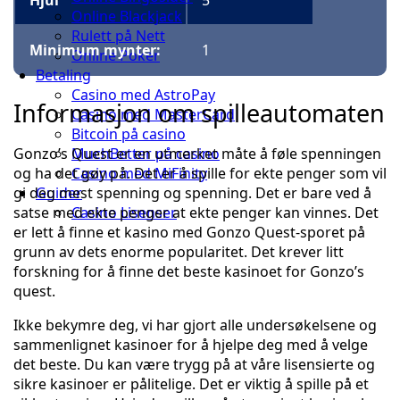
Hjul
5
Online Blackjack
Rulett på Nett
Minimum mynter:
1
Online Poker
Betaling
Casino med AstroPay
Informasjon om spilleautomaten
Casino med MasterCard
Bitcoin på casino
Gonzo’s Quest er en utmerket måte å føle spenningen
MuchBetter på casino
og ha det gøy på. Det er å spille for ekte penger som vil
Casino med MiFinity
gi deg mest spenning og spenning. Det er bare ved å
Guider
satse med ekte penger at ekte penger kan vinnes. Det
Casino Lisenser
er lett å finne et kasino med Gonzo Quest-sporet på
grunn av dets enorme popularitet. Det krever litt
forskning for å finne det beste kasinoet for Gonzo’s
quest.
Ikke bekymre deg, vi har gjort alle undersøkelsene og
sammenlignet kasinoer for å hjelpe deg med å velge
det beste. Du kan være trygg på at våre lisensierte og
sikre kasinoer er pålitelige. Det er viktig å spille på et