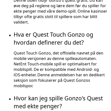
Denne siden tilbyr Gonzo’s quest gratis. Du kan
øve deg på reglene og lære dem før du spiller for
ekte penger med våre demo-spill. Online kasinoer
tilbyr ofte gratis slott til spillere som har blitt
validert.
Hva er Quest Touch Gonzo og
hvordan definerer du det?
Quest Touch Gonzo, det offisielle navnet på den
mobile versjonen av denne spilleautomaten.
NetEnt Touch-mobile spill er optimalisert for
mobilspill. De er kompatible med Android- og
iOS-enheter. Denne anmeldelsen har en dedikert
seksjon som fokuserer på Quest Gonzos
mobilspor.
Hvor kan jeg spille Gonzo's Quest
med ekte penger?