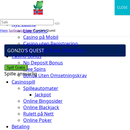
CLOSE
Nye Casino
Live Casino
Hjem
Spilleautomater
Gonzo's Quest
Casino på Mobil
Casino uten Registrering
Casino med Rask Utbetaling
GONZO’S QUEST
Casino Bonus
No Deposit Bonus
Spill Gratis
Free Spins
Spille ansvarlig
Bonus Uten Omsetningskrav
Casinospill
Spilleautomater
Jackpot
Online Bingosider
Online Blackjack
Rulett på Nett
Online Poker
Betaling