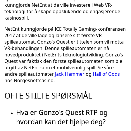
kunngjorde NetEnt at de ville investere i Web VR-
teknologi for å skape oppslukende og engasjerende
kasinospill.
NetEnt kunngjorde på ICE Totally Gaming-konferansen
2017 at de ville lage og lansere sitt første VR-
spilleautomat. Gonzo’s Quest er tittelen som vil motta
VR-behandlingen. Denne spilleautomaten er nå
hovedproduktet i NetEnts teknologiutvikling. Gonzo’s
Quest var faktisk den første spilleautomaten som ble
utgitt av NetEnt som et mobilvennlig spill. Se våre
andre spilleautomater
Jack Hammer
og
Hall of Gods
hos Norgesnettcasino.
OFTE STILTE SPØRSMÅL
Hva er Gonzo's Quest RTP og
hvordan kan det hjelpe deg?