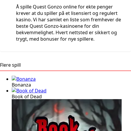
Å spille Quest Gonzo online for ekte penger
krever at du spiller på et lisensiert og regulert
kasino. Vi har samlet en liste som fremhever de
beste Quest Gonzo-kasinoene for din
bekvemmelighet. Hvert nettsted er sikkert og
trygt, med bonuser for nye spillere.
Flere spill
Bonanza
Book of Dead