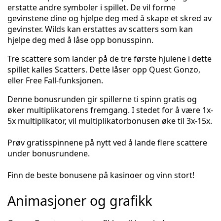
erstatte andre symboler i spillet. De vil forme
gevinstene dine og hjelpe deg med å skape et skred av
gevinster. Wilds kan erstattes av scatters som kan
hjelpe deg med å låse opp bonusspinn.
Tre scattere som lander på de tre første hjulene i dette
spillet kalles Scatters. Dette låser opp Quest Gonzo,
eller Free Fall-funksjonen.
Denne bonusrunden gir spillerne ti spinn gratis og
øker multiplikatorens fremgang. I stedet for å være 1x-
5x multiplikator, vil multiplikatorbonusen øke til 3x-15x.
Prøv gratisspinnene på nytt ved å lande flere scattere
under bonusrundene.
Finn de beste bonusene på kasinoer og vinn stort!
Animasjoner og grafikk