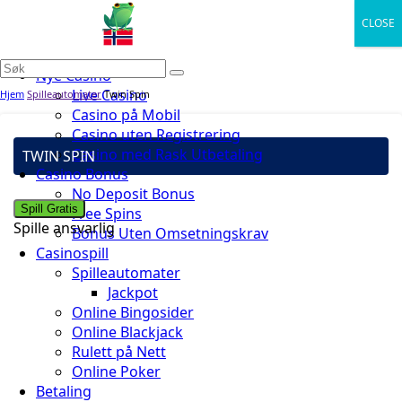
CLOSE
Nye Casino
Live Casino
Hjem
Spilleautomater
Twin Spin
Casino på Mobil
Casino uten Registrering
Casino med Rask Utbetaling
TWIN SPIN
Casino Bonus
No Deposit Bonus
Spill Gratis
Free Spins
Spille ansvarlig
Bonus Uten Omsetningskrav
Casinospill
Spilleautomater
Jackpot
Online Bingosider
Online Blackjack
Rulett på Nett
Online Poker
Betaling