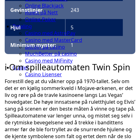
Online Blackjack
Gevinstlinjer
243
Rulett på Nett
Online Poker
Betaling
Hjul
5
Casino med AstroPay
Casino med MasterCard
Minimum mynter:
1
Bitcoin på casino
MuchBetter på casino
Casino med MiFinity
ℹ️ Om spilleautomaten Twin Spin
Guider
Casino Lisenser
Forestill deg at du våkner opp på 1970-tallet. Selv om
det er en kjølig sommerkveld i Mojave-ørkenen, er det
liv og røre på de travle kasinoene langs Las Vegas’
hovedgater. De høye innsatsene på ruletthjulet og Elvis’
sang på scenen er den beste måten å vinne og tape på.
Spilleautomatene var lenger unna, og mistet seg selv i
de rytmiske bevegelsene ved å trekke i bandittens
armer før de ble fortryllet av de snurrende hjulene og
de kjente symbolene som falt og ertet dem når de slo