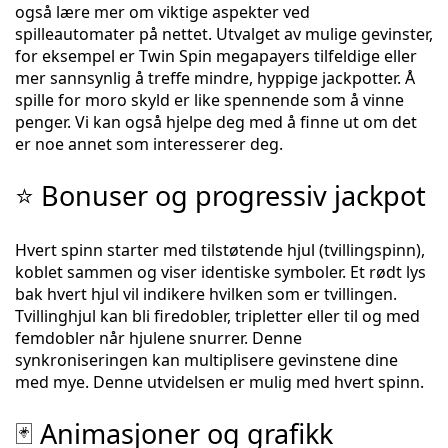
også lære mer om viktige aspekter ved
spilleautomater på nettet. Utvalget av mulige gevinster,
for eksempel er Twin Spin megapayers tilfeldige eller
mer sannsynlig å treffe mindre, hyppige jackpotter. Å
spille for moro skyld er like spennende som å vinne
penger. Vi kan også hjelpe deg med å finne ut om det
er noe annet som interesserer deg.
⭐ Bonuser og progressiv jackpot
Hvert spinn starter med tilstøtende hjul (tvillingspinn),
koblet sammen og viser identiske symboler. Et rødt lys
bak hvert hjul vil indikere hvilken som er tvillingen.
Tvillinghjul kan bli firedobler, tripletter eller til og med
femdobler når hjulene snurrer. Denne
synkroniseringen kan multiplisere gevinstene dine
med mye. Denne utvidelsen er mulig med hvert spinn.
🃏 Animasjoner og grafikk