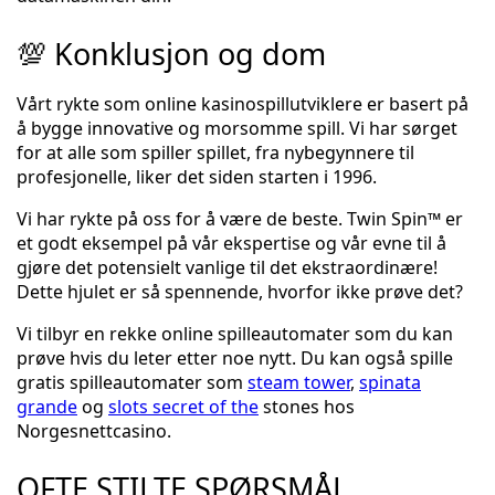
💯 Konklusjon og dom
Vårt rykte som online kasinospillutviklere er basert på
å bygge innovative og morsomme spill. Vi har sørget
for at alle som spiller spillet, fra nybegynnere til
profesjonelle, liker det siden starten i 1996.
Vi har rykte på oss for å være de beste. Twin Spin™ er
et godt eksempel på vår ekspertise og vår evne til å
gjøre det potensielt vanlige til det ekstraordinære!
Dette hjulet er så spennende, hvorfor ikke prøve det?
Vi tilbyr en rekke online spilleautomater som du kan
prøve hvis du leter etter noe nytt. Du kan også spille
gratis spilleautomater som
steam tower
,
spinata
grande
og
slots secret of the
stones hos
Norgesnettcasino.
OFTE STILTE SPØRSMÅL