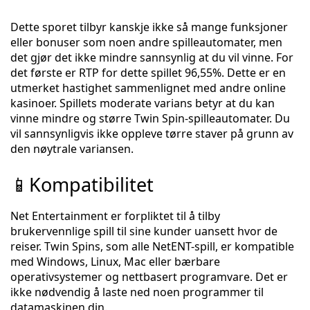
Dette sporet tilbyr kanskje ikke så mange funksjoner
eller bonuser som noen andre spilleautomater, men
det gjør det ikke mindre sannsynlig at du vil vinne. For
det første er RTP for dette spillet 96,55%. Dette er en
utmerket hastighet sammenlignet med andre online
kasinoer. Spillets moderate varians betyr at du kan
vinne mindre og større Twin Spin-spilleautomater. Du
vil sannsynligvis ikke oppleve tørre staver på grunn av
den nøytrale variansen.
📱Kompatibilitet
Net Entertainment er forpliktet til å tilby
brukervennlige spill til sine kunder uansett hvor de
reiser. Twin Spins, som alle NetENT-spill, er kompatible
med Windows, Linux, Mac eller bærbare
operativsystemer og nettbasert programvare. Det er
ikke nødvendig å laste ned noen programmer til
datamaskinen din.