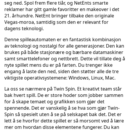
seg ned. Spol frem flere tiår, og NetEnts smarte
reklamer har gitt gamle favoritter en makeover i det
21. århundre. NetEnt bringer tilbake den originale
Vegas-moroa, samtidig som den er relevant for
dagens teknologi.
Denne spilleautomaten er en fantastisk kombinasjon
av teknologi og nostalgi for alle generasjoner. Den kan
brukes på både stasjonære og bærbare datamaskiner
samt smarttelefoner og nettbrett. Dette vil tillate deg å
nyte spillet mens du er på farten. Du trenger ikke
engang å laste den ned, siden den støtter alle de tre
viktigste operativsystemene: Windows, Linux, Mac.
La oss se nærmere på Twin Spin. Et kreativt team står
bak hvert spill. De er store hoder som jobber sammen
for å skape temaet og grafikken som gjør det
spennende. Det er vanskelig å se hva som gjør Twin-
Spin så spesielt uten å se på selskapet bak det. Det er
lett å se hvorfor dette spillet er så morsomt ved å lære
mer om hvordan disse elementene fungerer. Du kan