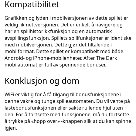
Kompatibilitet
Grafikken og lyden i mobilversjonen av dette spillet er
veldig lik nettversjonen. Det er enkelt å navigere og
har en spillhistorikkfunksjon og en automatisk
avspillingsfunksjon. Spillets spillfunksjoner er identiske
med mobilversjonen. Dette gjør det tiltalende i
mobilformat. Dette spillet er kompatibelt med både
Android- og iPhone-mobilenheter. After The Dark
mobilautomat er full av spennende bonuser.
Konklusjon og dom
WiFi er viktig for å få tilgang til bonusfunksjonene i
denne vakre og tunge spilleautomaten. Du vil vente på
lastebonusfunksjonen eller sakte rullende hjul uten
den. For å fortsette med funksjonene, må du fortsette
å trykke på «hopp over» -knappen slik at du kan spinne
igjen.