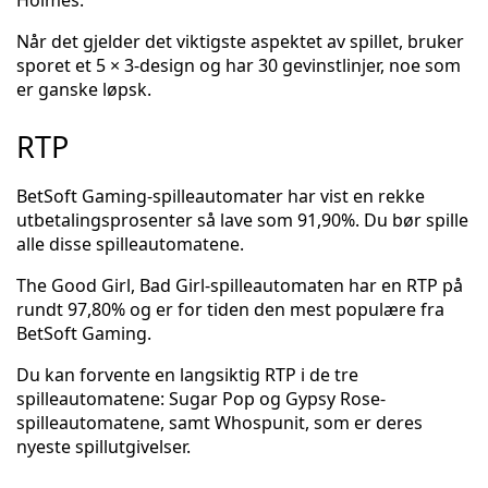
Holmes.
Når det gjelder det viktigste aspektet av spillet, bruker
sporet et 5 × 3-design og har 30 gevinstlinjer, noe som
er ganske løpsk.
RTP
BetSoft Gaming-spilleautomater har vist en rekke
utbetalingsprosenter så lave som 91,90%. Du bør spille
alle disse spilleautomatene.
The Good Girl, Bad Girl-spilleautomaten har en RTP på
rundt 97,80% og er for tiden den mest populære fra
BetSoft Gaming.
Du kan forvente en langsiktig RTP i de tre
spilleautomatene: Sugar Pop og Gypsy Rose-
spilleautomatene, samt Whospunit, som er deres
nyeste spillutgivelser.