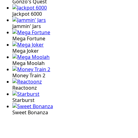
Gonzo's Quest
Jackpot 6000
Jammin' Jars
Mega Fortune
Mega Joker
Mega Moolah
Money Train 2
Reactoonz
Starburst
Sweet Bonanza
Om oss