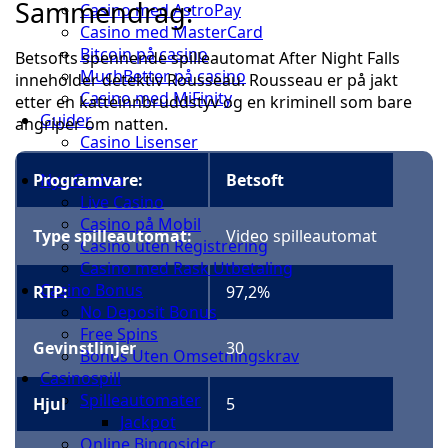
Sammendrag:
Casino med AstroPay
Casino med MasterCard
Bitcoin på casino
Betsofts spennende spilleautomat After Night Falls
MuchBetter på casino
inneholder detektiv Rousseau. Rousseau er på jakt
Casino med MiFinity
etter en katteinnbruddstyv og en kriminell som bare
Guider
angriper om natten.
Casino Lisenser
Nye Casino
Programvare:
Betsoft
Live Casino
Casino på Mobil
Type spilleautomat:
Video spilleautomat
Casino uten Registrering
Casino med Rask Utbetaling
Casino Bonus
RTP:
97,2%
No Deposit Bonus
Free Spins
Gevinstlinjer
30
Bonus Uten Omsetningskrav
Casinospill
Spilleautomater
Hjul
5
Jackpot
Online Bingosider