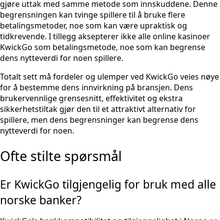
gjøre uttak med samme metode som innskuddene. Denne
begrensningen kan tvinge spillere til å bruke flere
betalingsmetoder, noe som kan være upraktisk og
tidkrevende. I tillegg aksepterer ikke alle online kasinoer
KwickGo som betalingsmetode, noe som kan begrense
dens nytteverdi for noen spillere.
Totalt sett må fordeler og ulemper ved KwickGo veies nøye
for å bestemme dens innvirkning på bransjen. Dens
brukervennlige grensesnitt, effektivitet og ekstra
sikkerhetstiltak gjør den til et attraktivt alternativ for
spillere, men dens begrensninger kan begrense dens
nytteverdi for noen.
Ofte stilte spørsmål
Er KwickGo tilgjengelig for bruk med alle
norske banker?