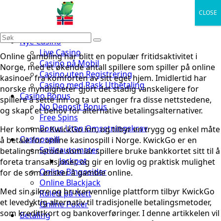
CLOSE
Nye Casino
Live Casino
Online gambling har blitt en populær fritidsaktivitet i
Casino på Mobil
Norge, med et økende antall spillere som spiller på online
Casino uten Registrering
kasinoer fra komforten av sitt eget hjem. Imidlertid har
Casino med Rask Utbetaling
norske myndigheter gjort det stadig vanskeligere for
Casino Bonus
spillere å sette inn og ta ut penger fra disse nettstedene,
No Deposit Bonus
og skapt et behov for alternative betalingsalternativer.
Free Spins
Bonus Uten Omsetningskrav
Her kommer KwickGo inn, og tilbyr en trygg og enkel måte
Casinospill
å betale for online kasinospill i Norge. KwickGo er en
Spilleautomater
betalingsmetode som lar spillere bruke bankkortet sitt til å
Jackpot
foreta transaksjoner, og gir en lovlig og praktisk mulighet
Online Bingosider
for de som ønsker å gamble online.
Online Blackjack
Med sin sikre og brukervennlige plattform tilbyr KwickGo
Rulett på Nett
et levedyktig alternativ til tradisjonelle betalingsmetoder,
Online Poker
som kredittkort og bankoverføringer. I denne artikkelen vil
Betaling