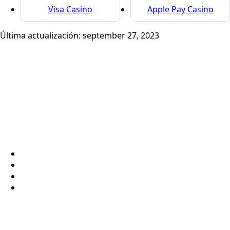
Visa Casino
Apple Pay Casino
Última actualización: september 27, 2023
Om oss
NorgesNettcasino.com er Norges ledende nettsted for
informasjon om nettcasinoer. Med hjelp av våre eksperter
finner du det nettstedet som passer deg på kort tid.
Informasjon
Om oss
Kontakt oss
Ansvarlig Spilling
Sitemap
Populære sider