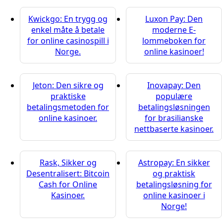
Kwickgo: En trygg og
Luxon Pay: Den
enkel måte å betale
moderne E-
for online casinospill i
lommeboken for
Norge.
online kasinoer!
Jeton: Den sikre og
Inovapay: Den
praktiske
populære
betalingsmetoden for
betalingsløsningen
online kasinoer.
for brasilianske
nettbaserte kasinoer.
Rask, Sikker og
Astropay: En sikker
Desentralisert: Bitcoin
og praktisk
Cash for Online
betalingsløsning for
Kasinoer.
online kasinoer i
Norge!