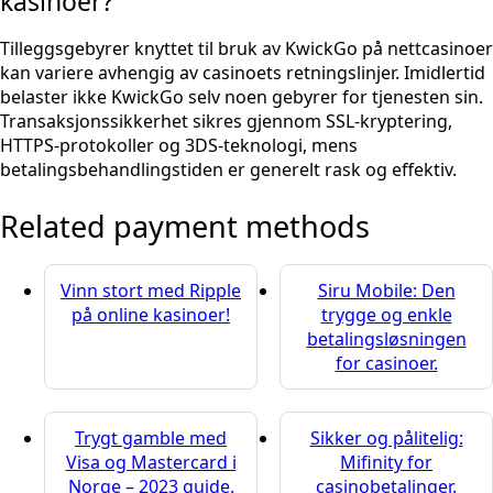
kasinoer?
Tilleggsgebyrer knyttet til bruk av KwickGo på nettcasinoer
kan variere avhengig av casinoets retningslinjer. Imidlertid
belaster ikke KwickGo selv noen gebyrer for tjenesten sin.
Transaksjonssikkerhet sikres gjennom SSL-kryptering,
HTTPS-protokoller og 3DS-teknologi, mens
betalingsbehandlingstiden er generelt rask og effektiv.
Related payment methods
Vinn stort med Ripple
Siru Mobile: Den
på online kasinoer!
trygge og enkle
betalingsløsningen
for casinoer.
Trygt gamble med
Sikker og pålitelig:
Visa og Mastercard i
Mifinity for
Norge – 2023 guide.
casinobetalinger.