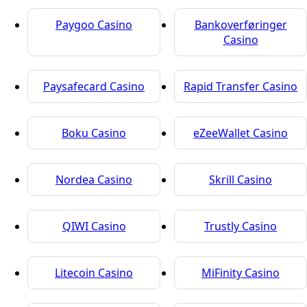
Paygoo Casino
Bankoverføringer
Casino
Paysafecard Casino
Rapid Transfer Casino
Boku Casino
eZeeWallet Casino
Nordea Casino
Skrill Casino
QIWI Casino
Trustly Casino
Litecoin Casino
MiFinity Casino