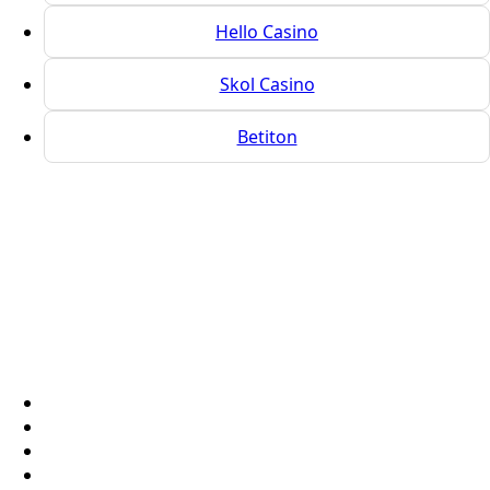
Hello Casino
Skol Casino
Betiton
Om oss
NorgesNettcasino.com er Norges ledende nettsted for
informasjon om nettcasinoer. Med hjelp av våre eksperter
finner du det nettstedet som passer deg på kort tid.
Informasjon
Om oss
Kontakt oss
Ansvarlig Spilling
Sitemap