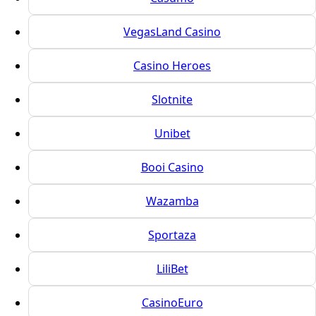
VegasLand Casino
Casino Heroes
Slotnite
Unibet
Booi Casino
Wazamba
Sportaza
LiliBet
CasinoEuro