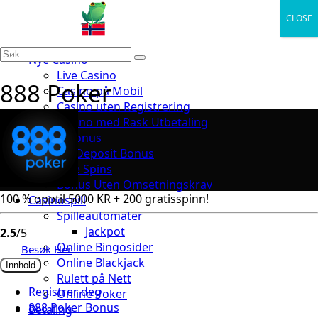
CLOSE
Nye Casino
Live Casino
888 Poker
Casino på Mobil
Casino uten Registrering
Casino med Rask Utbetaling
Casino Bonus
No Deposit Bonus
Free Spins
Bonus Uten Omsetningskrav
100 % opptil 5000 KR + 200 gratisspinn!
Casinospill
Spilleautomater
Jackpot
2.5
/5
Online Bingosider
Besøk Her
Online Blackjack
Innhold
Rulett på Nett
Registrer deg
Online Poker
888 Poker Bonus
Betaling