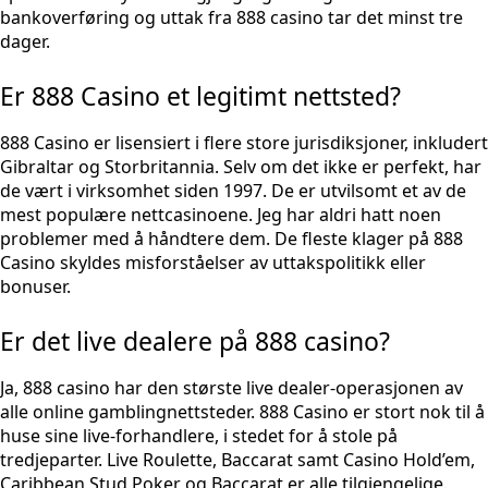
bankoverføring og uttak fra 888 casino tar det minst tre
dager.
Er 888 Casino et legitimt nettsted?
888 Casino er lisensiert i flere store jurisdiksjoner, inkludert
Gibraltar og Storbritannia. Selv om det ikke er perfekt, har
de vært i virksomhet siden 1997. De er utvilsomt et av de
mest populære nettcasinoene. Jeg har aldri hatt noen
problemer med å håndtere dem. De fleste klager på 888
Casino skyldes misforståelser av uttakspolitikk eller
bonuser.
Er det live dealere på 888 casino?
Ja, 888 casino har den største live dealer-operasjonen av
alle online gamblingnettsteder. 888 Casino er stort nok til å
huse sine live-forhandlere, i stedet for å stole på
tredjeparter. Live Roulette, Baccarat samt Casino Hold’em,
Caribbean Stud Poker og Baccarat er alle tilgjengelige.