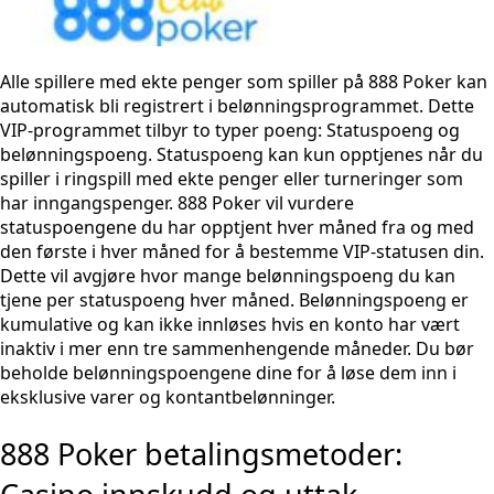
Alle spillere med ekte penger som spiller på 888 Poker kan
automatisk bli registrert i belønningsprogrammet. Dette
VIP-programmet tilbyr to typer poeng: Statuspoeng og
belønningspoeng. Statuspoeng kan kun opptjenes når du
spiller i ringspill med ekte penger eller turneringer som
har inngangspenger. 888 Poker vil vurdere
statuspoengene du har opptjent hver måned fra og med
den første i hver måned for å bestemme VIP-statusen din.
Dette vil avgjøre hvor mange belønningspoeng du kan
tjene per statuspoeng hver måned. Belønningspoeng er
kumulative og kan ikke innløses hvis en konto har vært
inaktiv i mer enn tre sammenhengende måneder. Du bør
beholde belønningspoengene dine for å løse dem inn i
eksklusive varer og kontantbelønninger.
888 Poker betalingsmetoder: