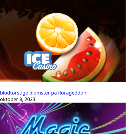
blodtorstige blomster pa florageddon
oktober 8, 2023