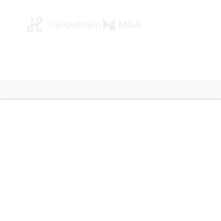
NorgesNettcasino.com © 2026
Spille ansvarlig | Ring for råd om avhengighet:
800 800 40