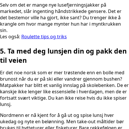
Selv om det er mange nye lusefjerningsjakker på
markedet, slår ingenting håndstrikkede gensere. Det er
det bestemor ville ha gjort, ikke sant? Du trenger ikke å
krangle om hvor mange mynter hun har i myntkrukken
sin.
Les også:
Roulette tips og triks
5. Ta med deg lunsjen din og pakk den
til veien
Er det noe norsk som er mer trøstende enn en bolle med
brunost når du er på ski eller vandrer gjennom bushen?
Matpakker har blitt et vanlig innslag på skolebenken. De er
kanskje ikke lenger like essensielle i hverdagen, men de er
fortsatt svært viktige. Du kan ikke reise hvis du ikke spiser
lunsj.
Nordmenn er nå kjent for å gå ut og spise lunsj hver
ukedag og nyte en belønning. Men take-out måltider bør
brukes til hytteturer eller fisketurer. Bare rekkefølgen er