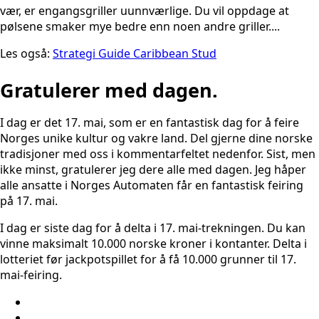
vær, er engangsgriller uunnværlige. Du vil oppdage at
pølsene smaker mye bedre enn noen andre griller..
..
Les også:
Strategi Guide Caribbean Stud
Gratulerer med dagen.
I dag er det 17. mai, som er en fantastisk dag for å feire
Norges unike kultur og vakre land. Del gjerne dine norske
tradisjoner med oss i kommentarfeltet nedenfor. Sist, men
ikke minst, gratulerer jeg dere alle med dagen. Jeg håper
alle ansatte i Norges Automaten får en fantastisk feiring
på 17. mai.
I dag er siste dag for å delta i 17. mai-trekningen. Du kan
vinne maksimalt 10.000 norske kroner i kontanter. Delta i
lotteriet før jackpotspillet for å få 10.000 grunner til 17.
mai-feiring.