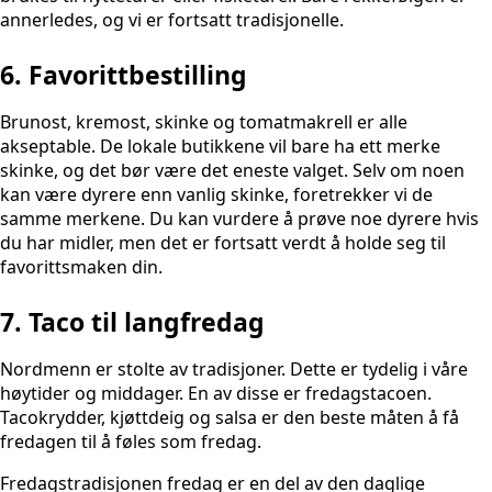
annerledes, og vi er fortsatt tradisjonelle.
6. Favorittbestilling
Brunost, kremost, skinke og tomatmakrell er alle
akseptable. De lokale butikkene vil bare ha ett merke
skinke, og det bør være det eneste valget. Selv om noen
kan være dyrere enn vanlig skinke, foretrekker vi de
samme merkene. Du kan vurdere å prøve noe dyrere hvis
du har midler, men det er fortsatt verdt å holde seg til
favorittsmaken din.
7. Taco til langfredag
Nordmenn er stolte av tradisjoner. Dette er tydelig i våre
høytider og middager. En av disse er fredagstacoen.
Tacokrydder, kjøttdeig og salsa er den beste måten å få
fredagen til å føles som fredag.
Fredagstradisjonen fredag er en del av den daglige