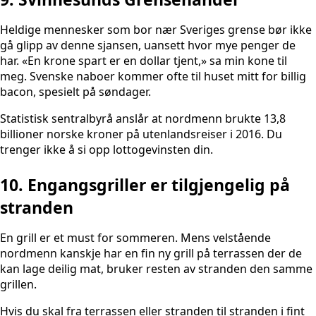
Heldige mennesker som bor nær Sveriges grense bør ikke
gå glipp av denne sjansen, uansett hvor mye penger de
har. «En krone spart er en dollar tjent,» sa min kone til
meg. Svenske naboer kommer ofte til huset mitt for billig
bacon, spesielt på søndager.
Statistisk sentralbyrå anslår at nordmenn brukte 13,8
billioner norske kroner på utenlandsreiser i 2016. Du
trenger ikke å si opp lottogevinsten din.
10. Engangsgriller er tilgjengelig på
stranden
En grill er et must for sommeren. Mens velstående
nordmenn kanskje har en fin ny grill på terrassen der de
kan lage deilig mat, bruker resten av stranden den samme
grillen.
Hvis du skal fra terrassen eller stranden til stranden i fint