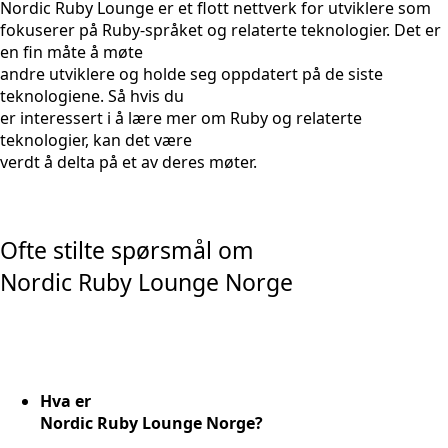
Nordic Ruby Lounge er et flott nettverk for utviklere som
fokuserer på Ruby-språket og relaterte teknologier. Det er
en fin måte å møte
andre utviklere og holde seg oppdatert på de siste
teknologiene. Så hvis du
er interessert i å lære mer om Ruby og relaterte
teknologier, kan det være
verdt å delta på et av deres møter.
Ofte stilte spørsmål om
Nordic Ruby Lounge Norge
Hva er
Nordic Ruby Lounge Norge?