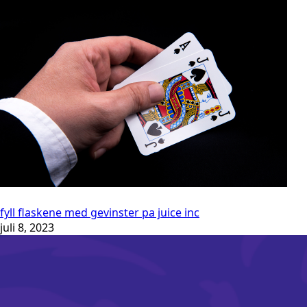
fyll flaskene med gevinster pa juice inc
juli 8, 2023