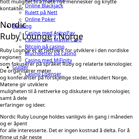
flott mulighet til å møte nye mennesker og knytte
Online Blackjack
kontakter.
Rulett på Nett
Online Poker
Nordic
Betaling
Casino med AstroPay
Ruby Lounge i Norge
Casino med MasterCard
Bitcoin på casino
Ruby Lounge er et nettverk for utviklere i den nordiske
MuchBetter på casino
regionen
Casino med MiFinity
som fokuserer på språket Ruby og relaterte teknologier.
Guider
De organiserer møter
Casino Lisenser
og konferanser på forskjellige steder, inkludert Norge.
Møtene gir utviklere
muligheten til å nettverke og diskutere nye teknologier,
samt å dele
erfaringer og ideer.
Nordic Ruby Lounge holdes vanligvis én gang i måneden
og er åpent
for alle interesserte. Det er ingen kostnad å delta. For å
finne ut når neste