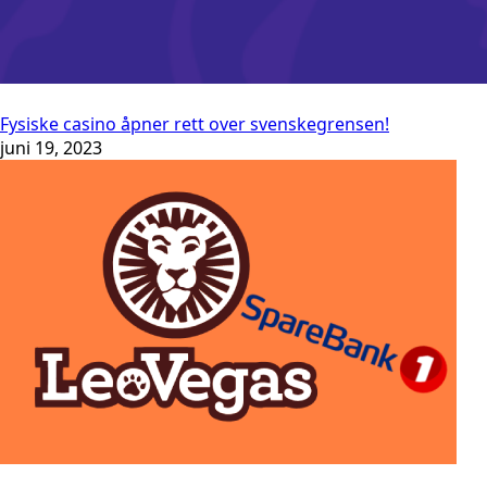
Fysiske casino åpner rett over svenskegrensen!
juni 19, 2023