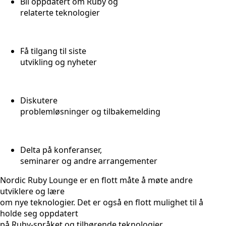
Bli oppdatert om Ruby og
relaterte teknologier
Få tilgang til siste
utvikling og nyheter
Diskutere
problemløsninger og tilbakemelding
Delta på konferanser,
seminarer og andre arrangementer
Nordic Ruby Lounge er en flott måte å møte andre
utviklere og lære
om nye teknologier. Det er også en flott mulighet til å
holde seg oppdatert
på Ruby-språket og tilhørende teknologier.