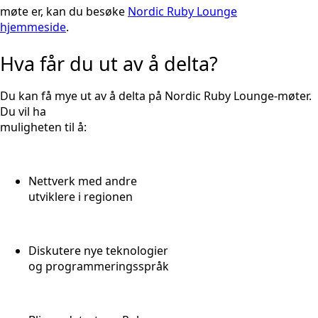
møte er, kan du besøke
Nordic Ruby Lounge
hjemmeside
.
Hva får du ut av å delta?
Du kan få mye ut av å delta på Nordic Ruby Lounge-møter.
Du vil ha
muligheten til å:
Nettverk med andre
utviklere i regionen
Diskutere nye teknologier
og programmeringsspråk