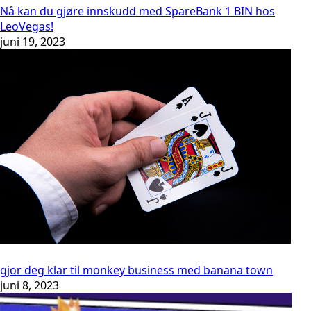
Nå kan du gjøre innskudd med SpareBank 1 BIN hos
LeoVegas!
juni 19, 2023
gjor deg klar til monkey business med banana town
juni 8, 2023