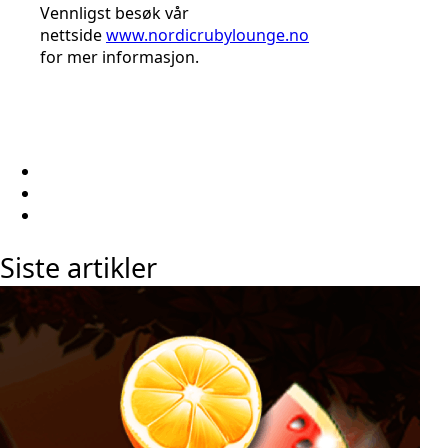
Vennligst besøk vår
nettside
www.nordicrubylounge.no
for mer informasjon.
Siste artikler