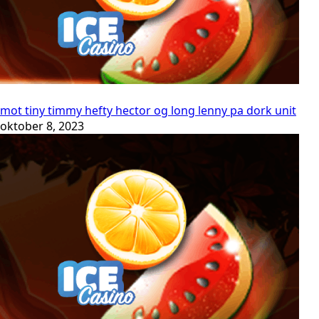
mot tiny timmy hefty hector og long lenny pa dork unit
oktober 8, 2023