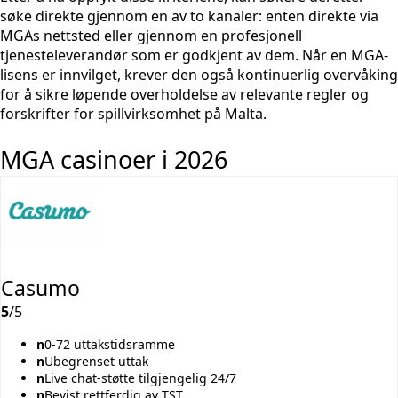
søke direkte gjennom en av to kanaler: enten direkte via
MGAs nettsted eller gjennom en profesjonell
tjenesteleverandør som er godkjent av dem. Når en MGA-
lisens er innvilget, krever den også kontinuerlig overvåking
for å sikre løpende overholdelse av relevante regler og
forskrifter for spillvirksomhet på Malta.
MGA casinoer i 2026
Casumo
5
/5
0-72 uttakstidsramme
Ubegrenset uttak
Live chat-støtte tilgjengelig 24/7
Bevist rettferdig av TST