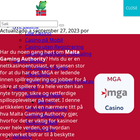
CLOSE
Nye Casino
Actualizado a september 27, 2023 por
Live Casino
Casino på Mobil
Casino uten Registrering
Har du noen gang hørt om
Malta
Casino med Rask Utbetaling
Gaming Authority
? Hvis du er en
Casino Bonus
nettkasinoentusiast, er sjansen stor
No Deposit Bonus
for at du har det. MGA er ledende
Free Spins
innen spillregulering og jobber for å
Bonus Uten Omsetningskrav
sikre at spillere fra hele verden kan
Casinospill
nyte trygge, sikre og rettferdige
Spilleautomater
spillopplevelser på nettet. I denne
Jackpot
artikkelen tar vi en nærmere titt på
Online Bingosider
hva Malta Gaming Authority gjør,
Online Blackjack
hvorfor det er viktig for kasinoer
Rulett på Nett
over hele verden, og hvordan
Online Poker
regelverket bidrar til å beskytte
Betaling