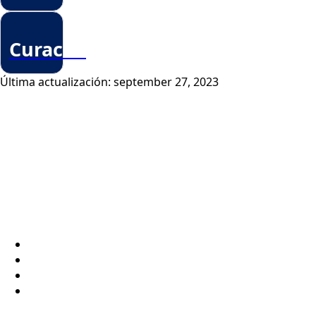
Curacao
Última actualización: september 27, 2023
Om oss
NorgesNettcasino.com er Norges ledende nettsted for
informasjon om nettcasinoer. Med hjelp av våre eksperter
finner du det nettstedet som passer deg på kort tid.
Informasjon
Om oss
Kontakt oss
Ansvarlig Spilling
Sitemap