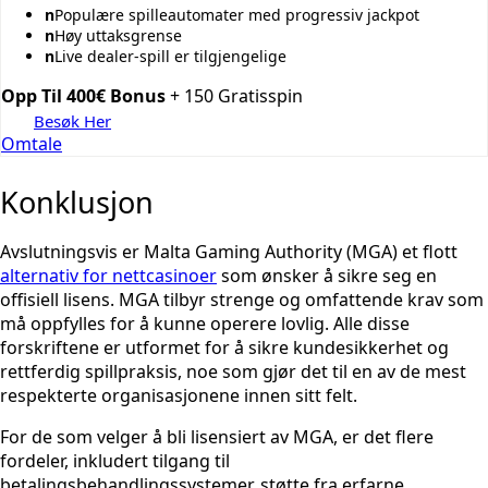
Populære spilleautomater med progressiv jackpot
Høy uttaksgrense
Live dealer-spill er tilgjengelige
Opp Til 400€ Bonus
+ 150 Gratisspin
Besøk Her
Omtale
Konklusjon
Avslutningsvis er Malta Gaming Authority (MGA) et flott
alternativ for nettcasinoer
som ønsker å sikre seg en
offisiell lisens. MGA tilbyr strenge og omfattende krav som
må oppfylles for å kunne operere lovlig. Alle disse
forskriftene er utformet for å sikre kundesikkerhet og
rettferdig spillpraksis, noe som gjør det til en av de mest
respekterte organisasjonene innen sitt felt.
For de som velger å bli lisensiert av MGA, er det flere
fordeler, inkludert tilgang til
betalingsbehandlingssystemer, støtte fra erfarne