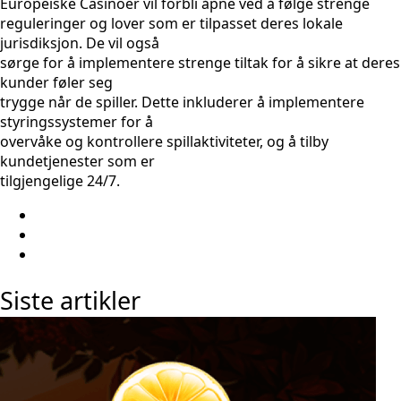
Europeiske Casinoer vil forbli åpne ved å følge strenge
reguleringer og lover som er tilpasset deres lokale
jurisdiksjon. De vil også
sørge for å implementere strenge tiltak for å sikre at deres
kunder føler seg
trygge når de spiller. Dette inkluderer å implementere
styringssystemer for å
overvåke og kontrollere spillaktiviteter, og å tilby
kundetjenester som er
tilgjengelige 24/7.
Siste artikler