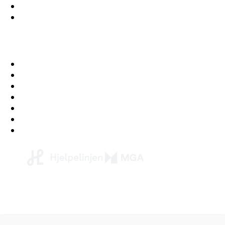
Ansvarlig Spilling
Sitemap
Populære sider
Casino på nett
Nye Casinoer
Casinobonuser
Free Spins
No Deposit Bonus
Casino på Mobil
Live Casinoer
NorgesNettcasino.com © 2026
Spille ansvarlig | Ring for råd om avhengighet:
800 800 40