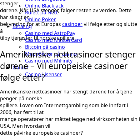
stenger
Online Blackjack
dørene. Når USA stenger, følger resten av verden. Dette
Rulett på Nett
har skapt en
Online Poker
bekymring for at Europas
casinoer
vil følge etter og slutte
Betaling
å
Casino med AstroPay
tilby tjenester til norske spillere.
Casino med MasterCard
Bitcoin på casino
Amerikanske nettcasinoer stenger
MuchBetter på casino
Casino med MiFinity
dørene – Vil europeiske casinoer
Guider
Casino Lisenser
følge etter?
Amerikanske nettcasinoer har stengt dørene for å tjene
penger på norske
spillere. Loven om Internettgambling som ble innført i
2006, har ført til at
mange operatører har måttet legge ned virksomheten sin i
USA. Men hvordan vil
dette påvirke europeiske casinoer?