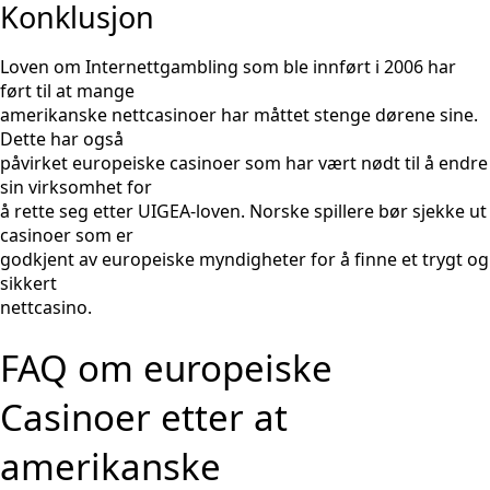
Konklusjon
Loven om Internettgambling som ble innført i 2006 har
ført til at mange
amerikanske nettcasinoer har måttet stenge dørene sine.
Dette har også
påvirket europeiske casinoer som har vært nødt til å endre
sin virksomhet for
å rette seg etter UIGEA-loven. Norske spillere bør sjekke ut
casinoer som er
godkjent av europeiske myndigheter for å finne et trygt og
sikkert
nettcasino.
FAQ om europeiske
Casinoer etter at
amerikanske